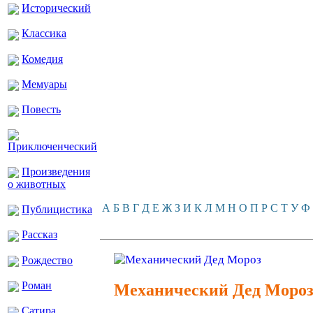
Исторический
Классика
Комедия
Мемуары
Повесть
Приключенческий
Произведения
о животных
А
Б
В
Г
Д
Е
Ж
З
И
К
Л
М
Н
О
П
Р
С
Т
У
Ф
Публицистика
Рассказ
Рождество
Роман
Механический Дед Моро
Сатира